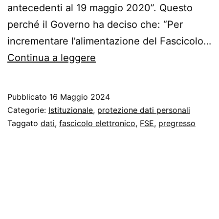
antecedenti al 19 maggio 2020”. Questo
perché il Governo ha deciso che: “Per
incrementare l’alimentazione del Fascicolo…
–
Continua a leggere
Opporsi
al
Pubblicato
16 Maggio 2024
caricamento
Categorie:
Istituzionale
,
protezione dati personali
di
Taggato
dati
,
fascicolo elettronico
,
FSE
,
pregresso
tutti
i
dati
sanitari
nel