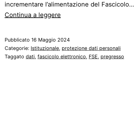
incrementare l’alimentazione del Fascicolo…
–
Continua a leggere
Opporsi
al
Pubblicato
16 Maggio 2024
caricamento
Categorie:
Istituzionale
,
protezione dati personali
di
Taggato
dati
,
fascicolo elettronico
,
FSE
,
pregresso
tutti
i
dati
sanitari
nel
FSE