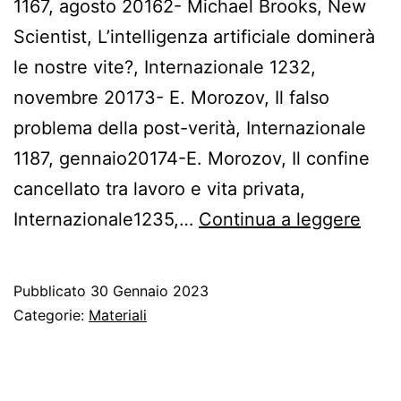
1167, agosto 20162- Michael Brooks, New
Scientist, L’intelligenza artificiale dominerà
le nostre vite?, Internazionale 1232,
novembre 20173- E. Morozov, Il falso
problema della post-verità, Internazionale
1187, gennaio20174-E. Morozov, Il confine
cancellato tra lavoro e vita privata,
Il
Internazionale1235,…
Continua a leggere
capi
della
Pubblicato
30 Gennaio 2023
sorv
Categorie:
Materiali