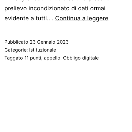
prelievo incondizionato di dati ormai
11
evidente a tutti.…
Continua a leggere
punti
per
Pubblicato
23 Gennaio 2023
la
Categorie:
Istituzionale
libertà
Taggato
11 punti
,
appello
,
Obbligo digitale
digitale