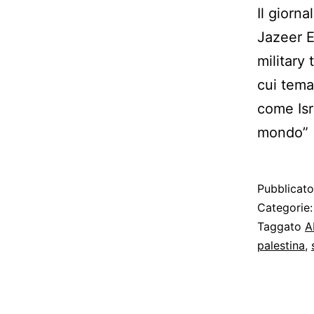
Il giorn
Jazeer E
military
cui tema 
come Isr
mondo” (
Pubblicat
Categorie
Taggato
A
palestina
,