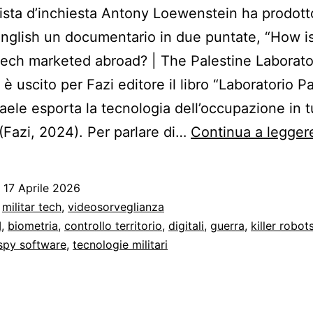
alista d’inchiesta Antony Loewenstein ha prodott
nglish un documentario in due puntate, “How is 
 tech marketed abroad? | The Palestine Laborator
è uscito per Fazi editore il libro “Laboratorio Pa
aele esporta la tecnologia dell’occupazione in tu
Fazi, 2024). Per parlare di…
Continua a legger
o
17 Aprile 2026
:
militar tech
,
videosorveglianza
I
,
biometria
,
controllo territorio
,
digitali
,
guerra
,
killer robot
spy software
,
tecnologie militari