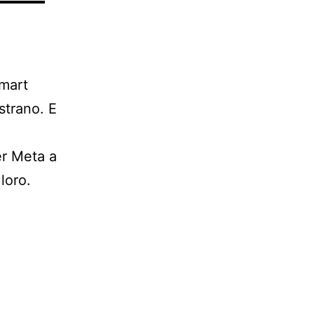
smart
strano. E
er Meta a
loro.