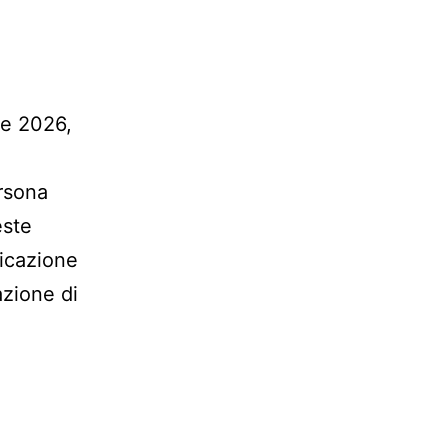
le 2026,
ersona
este
licazione
azione di