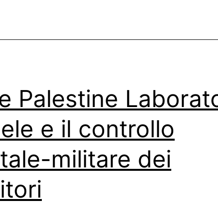
di
turno
ti
registra
all’insaputa
e Palestine Laborat
ele e il controllo
itale-militare dei
itori