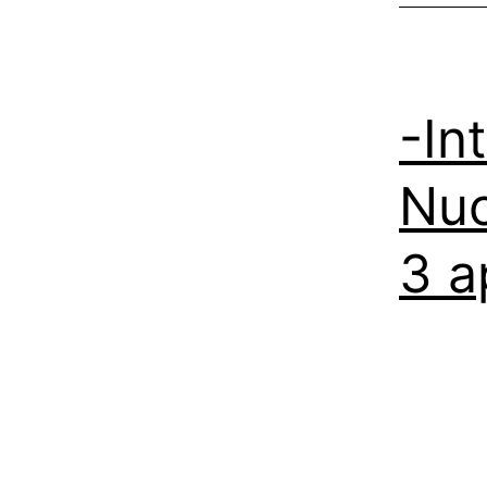
-Int
Nuo
3 ap