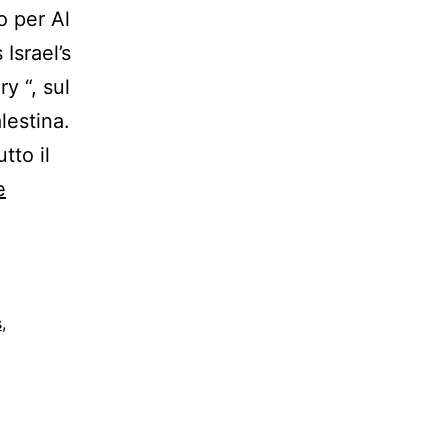
o per Al
Israel’s
y “, sul
lestina.
tto il
-
e
The
Palestine
Laboratory,
Israele
s
,
e
il
controllo