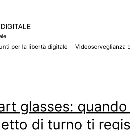
DIGITALE
ale
unti per la libertà digitale
Videosorveglianza di 
rt glasses: quando 
hetto di turno ti regi