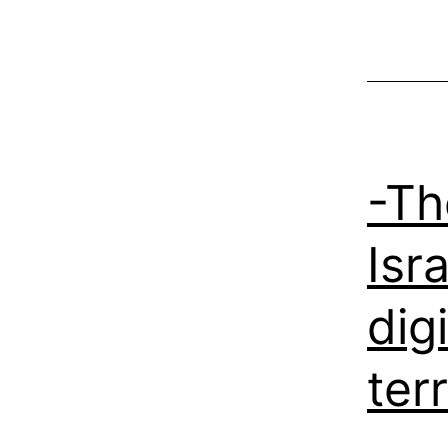
-Th
Isra
dig
terr