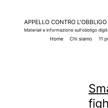
Salta
al
contenuto
APPELLO CONTRO L'OBBLIGO 
Materiali e informazione sull'obbligo digit
Home
Chi siamo
11 p
Sma
fig