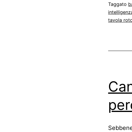
Taggato
b
intelligenz
tavola rot
Can
per
Sebbene 