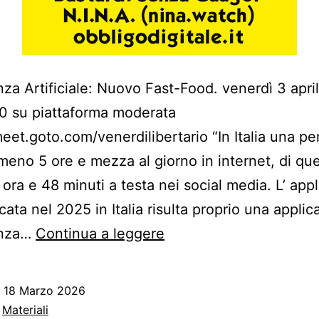
enza Artificiale: Nuovo Fast-Food. venerdì 3 apri
0 su piattaforma moderata
meet.goto.com/venerdilibertario “In Italia una p
meno 5 ore e mezza al giorno in internet, di qu
’ ora e 48 minuti a testa nei social media. L’ app
cata nel 2025 in Italia risulta proprio una applic
-
enza…
Continua a leggere
Intelligenza
Artificiale:
o
18 Marzo 2026
Nuovo
:
Materiali