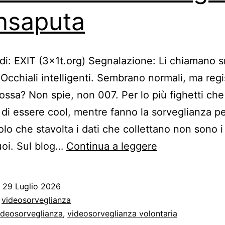
’insaputa
 di: EXIT (3x1t.org) Segnalazione: Li chiamano 
 Occhiali intelligenti. Sembrano normali, ma regi
ndossa? Non spie, non 007. Per lo più fighetti che
di essere cool, mentre fanno la sorveglianza p
olo che stavolta i dati che collettano non sono i 
Smart
uoi. Sul blog…
Continua a leggere
glasses:
quando
o
29 Luglio 2026
il
:
videosorveglianza
fighetto
ideosorveglianza
,
videosorveglianza volontaria