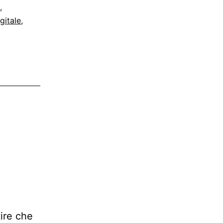
,
gitale
,
ire che