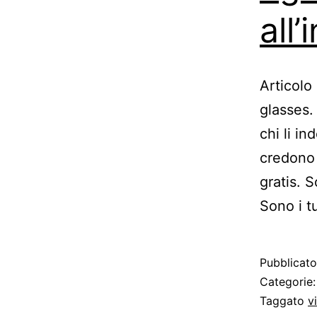
all
Articolo
glasses.
chi li i
credono 
gratis. S
Sono i t
Pubblicat
Categorie
Taggato
v