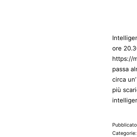
Intellig
ore 20.3
https://
passa al
circa un
più scari
intellig
Pubblicat
Categorie