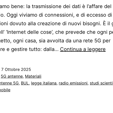
amo bene: la trasmissione dei dati è l’affare del
o. Oggi viviamo di connessioni, e di eccesso di
oni dovuto alla creazione di nuovi bisogni. È il
ell’ ‘Internet delle cose’, che prevede che ogni 
etto, ogni casa, sia avvolta da una rete 5G per
-
are e gestire tutto: dalla…
Continua a leggere
Sv
pe
o
7 Ottobre 2025
30
:
5G antenne
,
Materiali
den
ntenne 5G
,
BUL
,
legge italiana
,
radio emissioni
,
studi scienti
mobile
le
ma
an