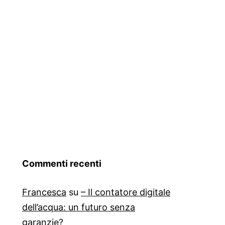
r
efonia
reni
le
cesi
ano
Commenti recenti
ia
Francesca
su
– Il contatore digitale
dell’acqua: un futuro senza
.
garanzie?