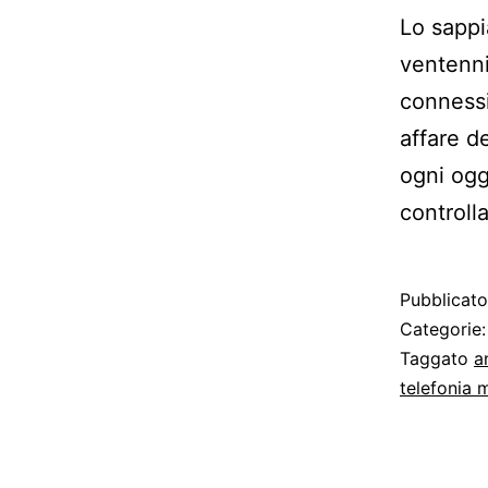
Lo sappi
ventenni
connessi
affare d
ogni ogg
controll
Pubblicat
Categorie
Taggato
a
telefonia 