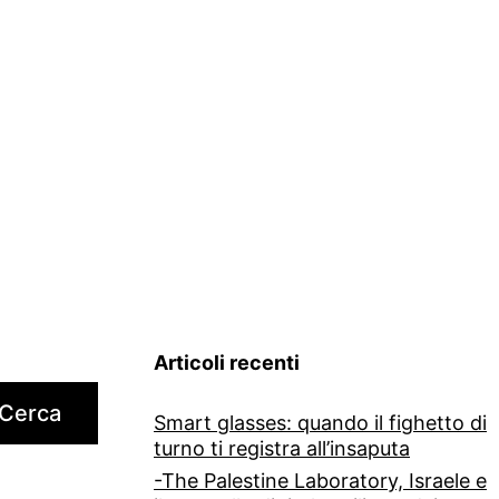
pe
la
tel
sui
ter
del
Dio
e
il
Pi
Articoli recenti
Ital
Cerca
Smart glasses: quando il fighetto di
a
turno ti registra all’insaputa
5G
-The Palestine Laboratory, Israele e