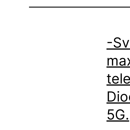
-Sv
max
tel
Dioc
5G.