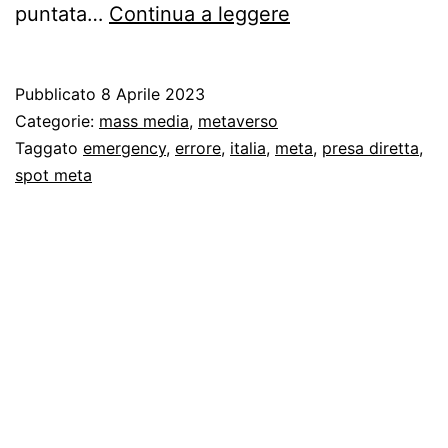
–
puntata…
Continua a leggere
Metaverso
d’Egitto:
Pubblicato
8 Aprile 2023
la
Categorie:
mass media
,
metaverso
realtà
Taggato
emergency
,
errore
,
italia
,
meta
,
presa diretta
,
spot meta
virtuale
farlocca
e
la
sua
pubblicità