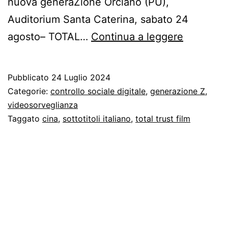
nuova generaZione Orciano (PU),
Auditorium Santa Caterina, sabato 24
-
agosto– TOTAL…
Continua a leggere
Total
Trust,
Pubblicato
24 Luglio 2024
un
Categorie:
controllo sociale digitale
,
generazione Z
,
film
videosorveglianza
Taggato
cina
,
sottotitoli italiano
,
total trust film
sulla
Cina
di
oggi